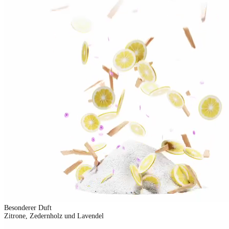
Besonderer Duft
Zitrone, Zedernholz und Lavendel