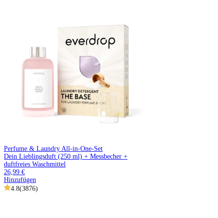
Perfume & Laundry All-in-One-Set
Dein Lieblingsduft (250 ml) + Messbecher +
duftfreies Waschmittel
26,99 €
Hinzufügen
4.8
(
3876
)