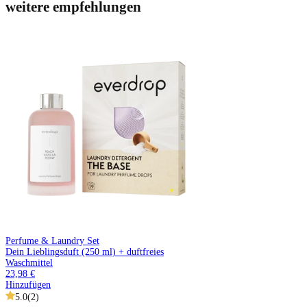
weitere empfehlungen
Perfume & Laundry Set
Dein Lieblingsduft (250 ml) + duftfreies
Waschmittel
23,98 €
Hinzufügen
5.0
(
2
)