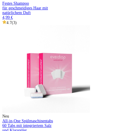
Festes Shampoo
für geschmeidiges Haar mit
natürlichem Duft
4,99 €
4.7
(
3
)
Neu
All-in-One Spülmaschinentabs
60 Tabs mit integriertem Salz
und Klarspüler