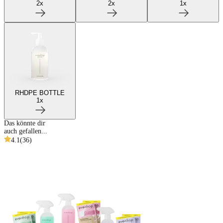
2
x
2
x
1
x
RHDPE BOTTLE
1
x
Das könnte dir
auch gefallen...
4.1
(
36
)