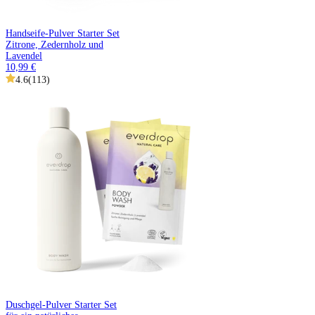
Handseife-Pulver Starter Set
Zitrone, Zedernholz und
Lavendel
10,99 €
4.6
(
113
)
Duschgel-Pulver Starter Set