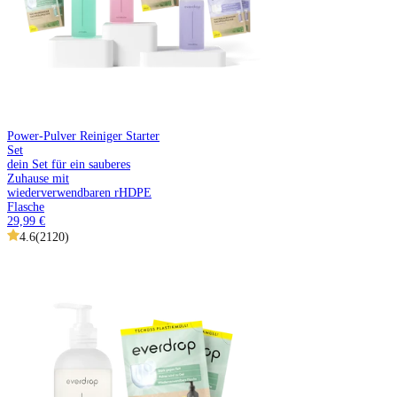
Power-Pulver Reiniger Starter
Set
dein Set für ein sauberes
Zuhause mit
wiederverwendbaren rHDPE
Flasche
29,99 €
4.6
(
2120
)