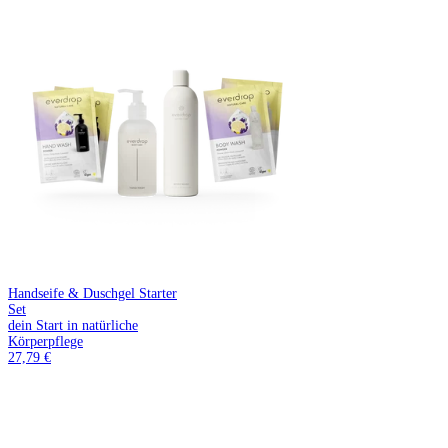
Handseife & Duschgel Starter
Set
dein Start in natürliche
Körperpflege
27,79 €