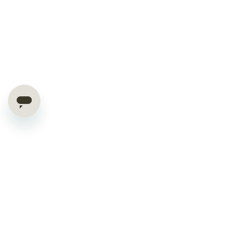
Exklusive Deals & Tipps
direkt in dein Postfach
10% Rabatt auf Deinen ersten Einkauf!