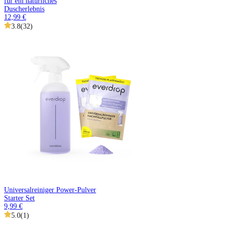
für ein natürliches
Duscherlebnis
12,99 €
3.8
(
32
)
Universalreiniger Power-Pulver
Starter Set
9,99 €
5.0
(
1
)