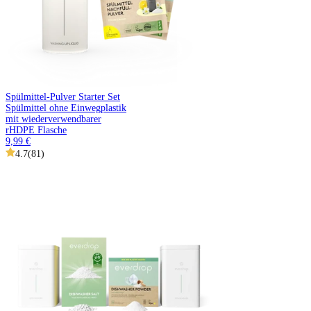
Spülmittel-Pulver Starter Set
Spülmittel ohne Einwegplastik
mit wiederverwendbarer
rHDPE Flasche
9,99 €
4.7
(
81
)