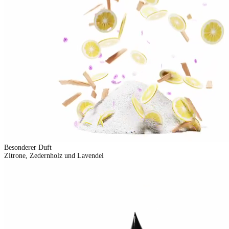
Besonderer Duft
Zitrone, Zedernholz und Lavendel