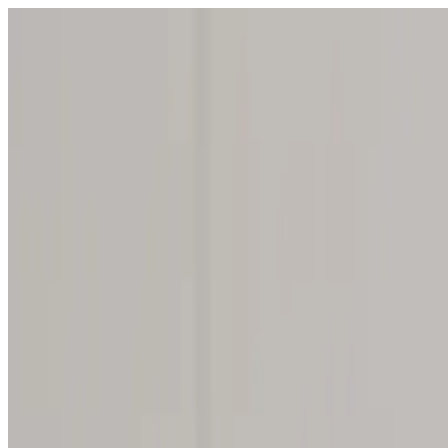
4.0
(
22
Bewertungen
)
Spülmaschinen-Pulver Starter Set
100 % plastikfrei
für sauberes Geschirr mit Aufbwahrungsbox
Ab
21,99 €
Spülmaschinen-Pulver + Behälter
In den Warenkorb
•
Ab
21,99 €
Zu allen Produktdetails
Lieferzeit: Donnerstag, 13. Aug. (3 bis 5 Werktage)
ab 34,00 € versandkostenfrei
30 Tage Geld-Zurück-Garantie