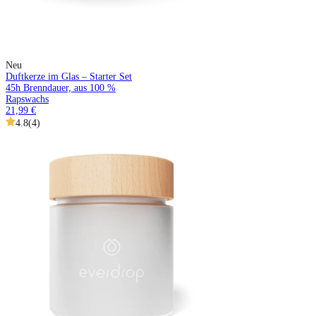
Neu
Duftkerze im Glas – Starter Set
45h Brenndauer, aus 100 %
Rapswachs
21,99 €
4.8
(
4
)