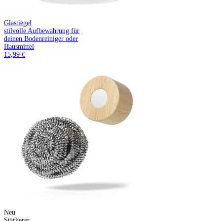
Glastiegel
stilvolle Aufbewahrung für
deinen Bodenreiniger oder
Hausmittel
15,99 €
Neu
Stärkerer