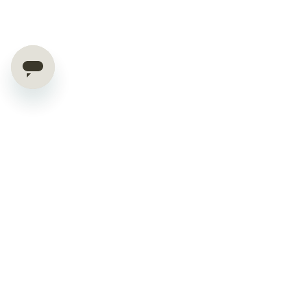
Exklusive Deals & Tipps
direkt in dein Postfach
10% Rabatt auf Deinen ersten Einkauf!
Melde dich zum everdrop Newsletter an und sicher dir 10 %
Willkommensrabatt
– plus clevere Putztipps, exklusiven Early Access
zu Sales und Produktneuheiten.