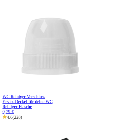
WC Reiniger Verschluss
Ersatz-Deckel für deine WC
Reiniger Flasche
0,79 €
4.6
(
228
)