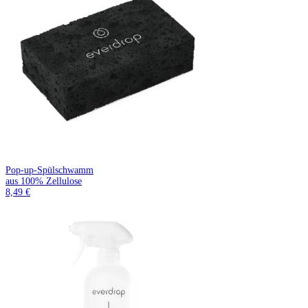
Pop-up-Spülschwamm
aus 100% Zellulose
8,49 €