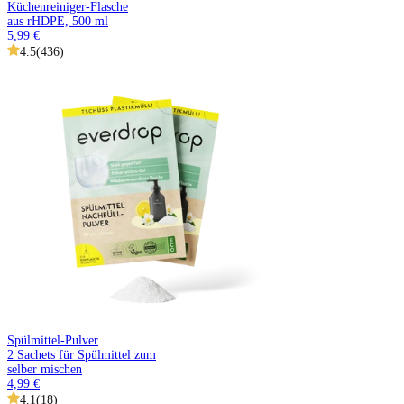
Küchenreiniger-Flasche
aus rHDPE, 500 ml
5,99 €
4.5
(
436
)
Spülmittel-Pulver
2 Sachets für Spülmittel zum
selber mischen
4,99 €
4.1
(
18
)