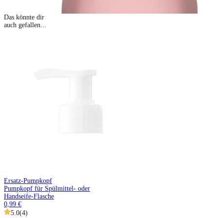
Das könnte dir
auch gefallen...
Ersatz-Pumpkopf
Pumpkopf für Spülmittel- oder
Handseife-Flasche
0,99 €
5.0
(
4
)