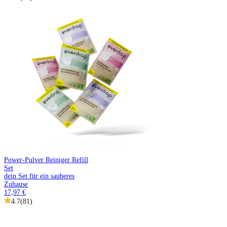
Power-Pulver Reiniger Refill
Set
dein Set für ein sauberes
Zuhause
17,97 €
4.7
(
81
)