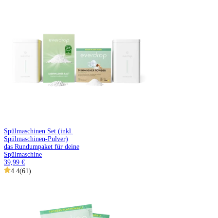
Spülmaschinen Set (inkl.
Spülmaschinen-Pulver)
das Rundumpaket für deine
Spülmaschine
39,99 €
4.4
(
61
)