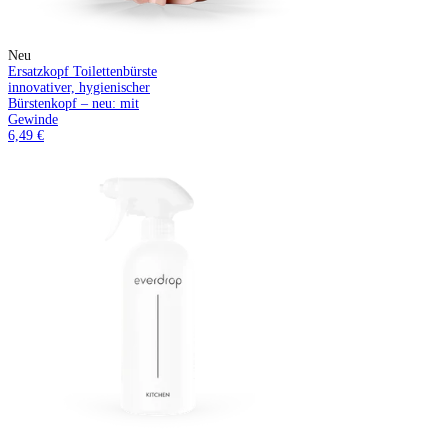
Neu
Ersatzkopf Toilettenbürste
innovativer, hygienischer
Bürstenkopf – neu: mit
Gewinde
6,49 €