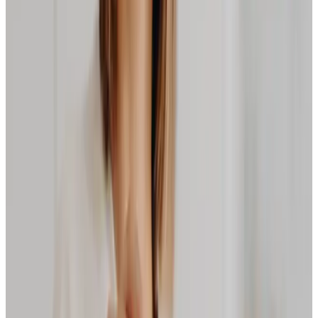
Ab
10,99 €
Lieferzeit: Samstag, 15. Aug. (3 bis 5 Werktage)
ab 34,00 € versandkostenfrei
30 Tage Geld-Zurück-Garantie
Zu allen Produktdetails
Dein Produkt
im Detail