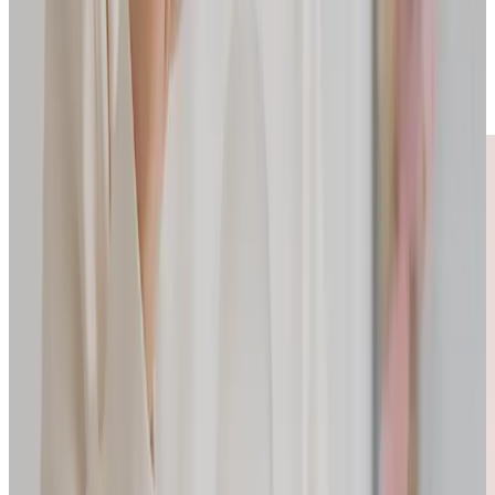
Ein Lieblingsprodukt von:
@schnabula_rasa
Die Spülbürste - meine Geheimwaffe für empfindliche Oberflächen und
Edelstahl