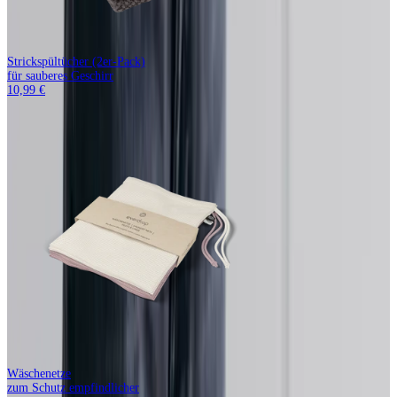
Strickspültücher (2er-Pack)
für sauberes Geschirr
10,99 €
Wäschenetze
zum Schutz empfindlicher