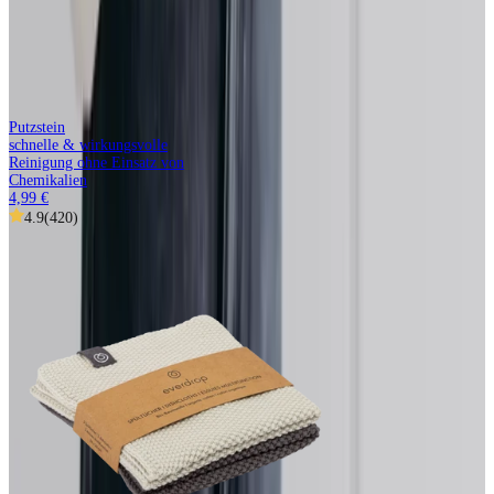
Putzstein
schnelle & wirkungsvolle
Reinigung ohne Einsatz von
Chemikalien
4,99 €
4.9
(
420
)