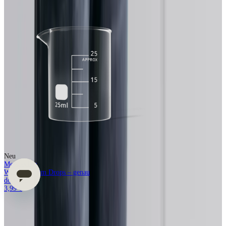
Neu
Messbecher
Wäscheparfüm Drops – genau
dosieren!
3,99 €