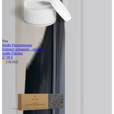
Neu
Weiße Putzsteinpaste
Scheuert schonend – ideal für
weiße Flächen
17,99 €
3.8
(
102
)