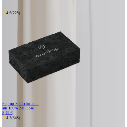
Das könnte dir
auch gefallen...
4.6
(
228
)
Pop-up-Spülschwamm
aus 100% Zellulose
8,49 €
4.7
(
348
)