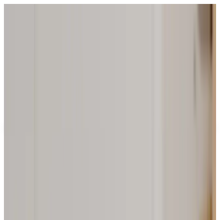
4.0
(
68
Bewertungen
)
Spülbürste
ohne Mikroplastik
mit geöltem Buchenholz-Griff
Ab
10,99 €
In den Warenkorb
•
10,99 €
Zu allen Produktdetails
Lieferzeit: Samstag, 15. Aug. (3 bis 5 Werktage)
ab 34,00 € versandkostenfrei
30 Tage Geld-Zurück-Garantie