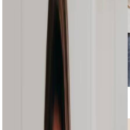
Beliebt
💛
Empfohlen von
@schnabula_rasa