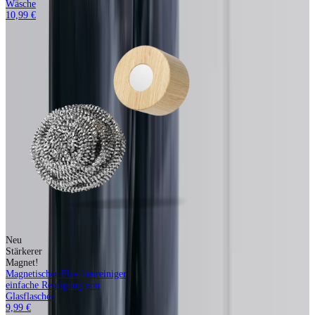
Wäsche
10,99 €
Neu
Stärkerer
Magnet!
Magnetischer Flaschenreiniger
einfache Reinigung von
Glasflaschen
9,99 €