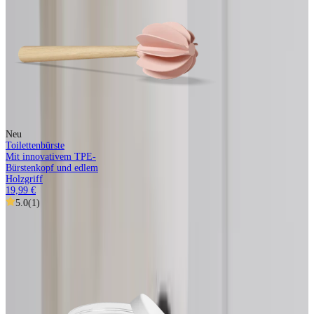
Neu
Toilettenbürste
Mit innovativem TPE-
Bürstenkopf und edlem
Holzgriff
19,99 €
5.0
(
1
)