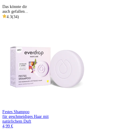
Das könnte dir
auch gefallen...
4.3
(
34
)
Festes Shampoo
für geschmeidiges Haar mit
natürlichem Duft
4,99 €