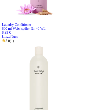
Laundry Conditioner
800 ml Weichspüler für 40 WL
8,99 €
Hinzufügen
5.0
(
1
)