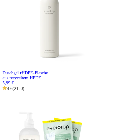
Duschgel rHDPE-Flasche
aus recyceltem HPDE
5,99 €
4.6
(
2120
)