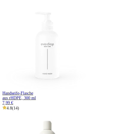
Handseife-Flasche
aus rHDPE, 300 ml
7,99 €
4.8
(
14
)