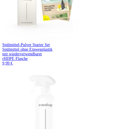
Spülmittel-Pulver Starter Set
Spülmittel ohne Einwegplastik
mit wiederverwendbarer
rHDPE Flasche
9,99 €