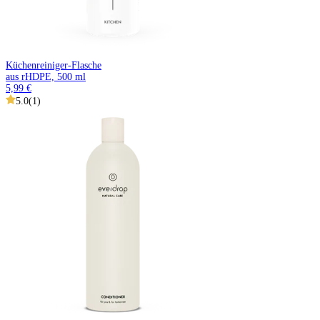
Küchenreiniger-Flasche
aus rHDPE, 500 ml
5,99 €
5.0
(
1
)