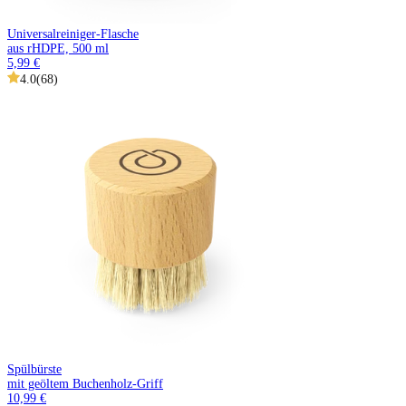
Universalreiniger-Flasche
aus rHDPE, 500 ml
5,99 €
4.0
(
68
)
Spülbürste
mit geöltem Buchenholz-Griff
10,99 €